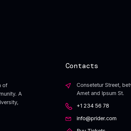
Contacts
Consetetur Street, be
n of
Amet and Ipsum St.
mmunity. A
versity,
+1 234 56 78
info@prider.com
Buy Tickets