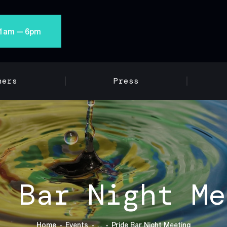
 11am — 6pm
ners
Press
e Bar Night Me
Home
Events
...
Pride Bar Night Meeting