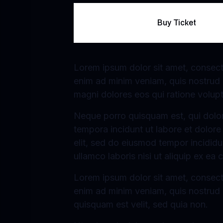
Buy Ticket
Lorem ipsum dolor sit amet, consecte
enim ad minim veniam, quis nostrud e
magni dolores eos qui ratione volup
Neque porro quisquam est, qui dolor
tempora incidunt ut labore et dolor
elit, sed do eiusmod tempor incididu
ullamco laboris nisi ut aliquip ex 
Lorem ipsum dolor sit amet, consecte
enim ad minim veniam, quis nostrud 
quisquam est velit, sed quia non.