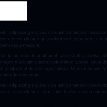
tur adipisicing elit, sed do eiusmod tempor incididunt
xercitation ullamco quia voluptas sit aspernatur aut o
tatem sequi nesciunt.
em ipsum quia dolor sit amet, consectetur, adipisci v
e magnam aliquam quaerat voluptatem. Lorem ipsum dolo
nt ut labore et dolore magna aliqua. Ut enim ad minim 
ea commodo consequat.
tur adipisicing elit, sed do eiusmod tempor incididunt
exercitation ullamco laboris nisi ut aliquip ex ea co