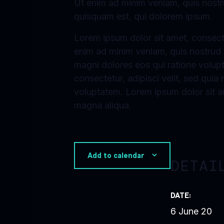
Ut enim ad minim veniam, quis nostr
quisquam est, qui dolorem ipsum.
Lorem ipsum dolor sit amet, consecte
enim ad minim veniam, quis nostrud e
magni dolores eos qui ratione volup
consectetur, adipisci velit, sed qu
voluptatem. Lorem ipsum dolor sit am
magna aliqua.
Add to calendar
DETAI
DATE:
6 June 20