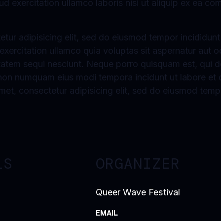
ud exercitation ullamco laboris nisi ut aliquip ex ea
tur adipisicing elit, sed do eiusmod tempor incididunt
xercitation ullamco quia voluptas sit aspernatur aut o
tatem sequi nesciunt. Neque porro quisquam est, qui d
ia non numquam eius modi tempora incidunt ut labore e
et, consectetur adipisicing elit, sed do eiusmod tempo
LS
ORGANIZER
Queer Wave Festival
EMAIL